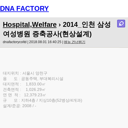
DNA FACTORY
Menu
Hospital,Welfare
›
2014_인천 삼성
여성병원 증축공사(현상설계)
dnafactorycoltd | 2018.08.01 16:40:25 |
메뉴 건너뛰기
대지위치 : 서울시 양천구
용 도 : 공동주택, 부대복리시설
대지면적 : 1,833.00㎡
건축면적 : 1,026.29㎡
연 면 적 : 12,379.23㎡
규 모 : 지하4층 / 지상10층(52병상/4개과)
설계/준공: 2008 / -