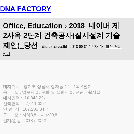
DNA FACTORY
Menu
Office, Education
›
2018_네이버 제
2사옥 2단계 건축공사(실시설계 기술
제안)_당선
dnafactorycoltd | 2018.08.01 17:28:43 |
메뉴 건너
뛰기
대지위치 : 경기도 성남시 정자동 178-4외 4필지
용 도 : 업무시설, 문화 및 집회시설, 근린생활시설
대지면적 : 10,848.20㎡
건축면적 : 7,011.33㎡
연 면 적 : 167,295.34㎡
규 모 : 지하8층 / 지상29층
설계/준공: 2018 / 2022