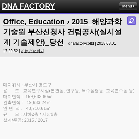
DNA FACTORY
Menu
Office, Education
›
2015_해양과학
기술원 부산신청사 건립공사(실시설
계 기술제안)_당선
dnafactorycoltd | 2018.08.01
17:20:52 |
메뉴 건너뛰기
대지위치 : 부산시 영도구
용 도 : 교육연구시설(본관동, 연구동, 특수실험동, 교육연수동 등)
대지면적 : 159,633.60㎡
건축면적 : 19,633.24㎡
연 면 적 : 43,710.61㎡
규 모 : 지하2층 / 지상9층
설계/준공: 2015 / 2017