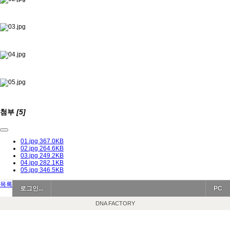
첨부
[5]
01.jpg
367.0KB
02.jpg
264.6KB
03.jpg
249.2KB
04.jpg
282.1KB
05.jpg
346.5KB
목록
로그인...
PC
DNA FACTORY