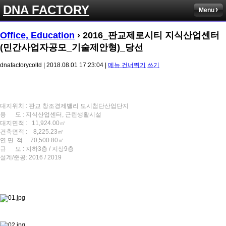
DNA FACTORY
Menu
Office, Education
›
2016_판교제로시티 지식산업센터
(민간사업자공모_기술제안형)_당선
dnafactorycoltd | 2018.08.01 17:23:04 |
메뉴 건너뛰기
쓰기
대지위치 : 판교 창조경제밸리 도시첨단산업단지
용 도 : 지식산업센터, 근린생활시설
대지면적 : 11,924.00㎡
건축면적 : 8,225.23㎡
연 면 적 : 70,500.80㎡
규 모 : 지하3층 / 지상9층
설계/준공: 2016 / 2019